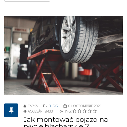
TAPKA
BLOG
01 OCTOMBRIE 2021
ACCESĂRI: 8433
RATING:
Jak montować pojazd na
płycie blacharskiej?