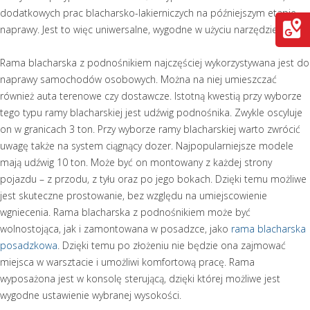
dodatkowych prac blacharsko-lakierniczych na późniejszym etapie
naprawy. Jest to więc uniwersalne, wygodne w użyciu narzędzie.
Rama blacharska z podnośnikiem najczęściej wykorzystywana jest do
naprawy samochodów osobowych. Można na niej umieszczać
również auta terenowe czy dostawcze. Istotną kwestią przy wyborze
tego typu ramy blacharskiej jest udźwig podnośnika. Zwykle oscyluje
on w granicach 3 ton. Przy wyborze ramy blacharskiej warto zwrócić
uwagę także na system ciągnący dozer. Najpopularniejsze modele
mają udźwig 10 ton. Może być on montowany z każdej strony
pojazdu – z przodu, z tyłu oraz po jego bokach. Dzięki temu możliwe
jest skuteczne prostowanie, bez względu na umiejscowienie
wgniecenia. Rama blacharska z podnośnikiem może być
wolnostojąca, jak i zamontowana w posadzce, jako
rama blacharska
posadzkowa
. Dzięki temu po złożeniu nie będzie ona zajmować
miejsca w warsztacie i umożliwi komfortową pracę. Rama
wyposażona jest w konsolę sterującą, dzięki której możliwe jest
wygodne ustawienie wybranej wysokości.