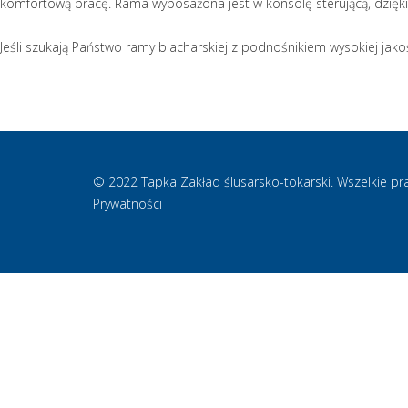
komfortową pracę. Rama wyposażona jest w konsolę sterującą, dzięki
Jeśli szukają Państwo ramy blacharskiej z podnośnikiem wysokiej jako
© 2022 Tapka Zakład ślusarsko-tokarski. Wszelkie pra
Prywatności