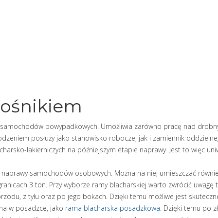
nośnikiem
 samochodów powypadkowych. Umożliwia zarówno pracę nad drobnymi
eniem posłuży jako stanowisko robocze, jak i zamiennik oddzielneg
arsko-lakierniczych na późniejszym etapie naprawy. Jest to więc uni
o naprawy samochodów osobowych. Można na niej umieszczać również 
 granicach 3 ton. Przy wyborze ramy blacharskiej warto zwrócić uwagę
rzodu, z tyłu oraz po jego bokach. Dzięki temu możliwe jest skutecz
ana w posadzce, jako
rama blacharska posadzkowa
. Dzięki temu po z