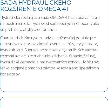
SADA HYDRAULICKÉHO
ROZŠÍRENIE OMEGA 4T
Hydraulická rozširujúca sada OMEGA 4T sa používa hlavne
na odstránenie ľahkých škôd spôsobených nehodami, ako
sú preliačiny, ohyby a deformácie.
Charakteristickým rysom sady je možnosť jej použitia pre
narovnávanie prvkov, ako sú: dvere, blatníky, kryty motora,
kryty kufri atď. Súprava pozostáva z hydraulických valcov s
rôznymi akciami (roztiahnutie, zdvíhanie, ťahanie, čeľusť),
hydraulické čerpadlo a rad tvarovaných koncov . Môžu byť
ľahko spojené pomocou závitov, kolíkov alebo špeciálnych
konektorov.