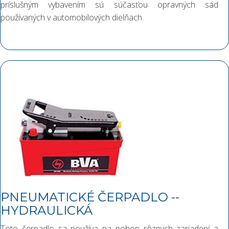
príslušným vybavením sú súčasťou opravných sád
používaných v automobilových dielňach.
PNEUMATICKÉ ČERPADLO --
HYDRAULICKÁ
Toto čerpadlo sa používa na pohon rôznych zariadení a