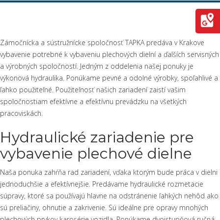
Zámočnícka a sústružnícke spoločnosť TAPKA predáva v Krakove
vybavenie potrebné k vybaveniu plechových dielní a ďalších servisných
a výrobných spoločností. Jedným z oddelenia našej ponuky je
výkonová hydraulika. Ponúkame pevné a odolné výrobky, spoľahlivé a
ľahko použiteľné. Použiteľnosť našich zariadení zaistí vašim
spoločnostiam efektívne a efektívnu prevádzku na všetkých
pracoviskách.
Hydraulické zariadenie pre
vybavenie plechové dielne
Naša ponuka zahŕňa rad zariadení, vďaka ktorým bude práca v dielni
jednoduchšie a efektívnejšie. Predávame hydraulické rozmetacie
súpravy, ktoré sa používajú hlavne na odstránenie ľahkých nehôd ako
sú preliačiny, ohnutie a zakrivenie. Sú ideálne pre opravy mnohých
plechových prvkov karosérie vozidla. Ponúkame dvojstupňová ručná