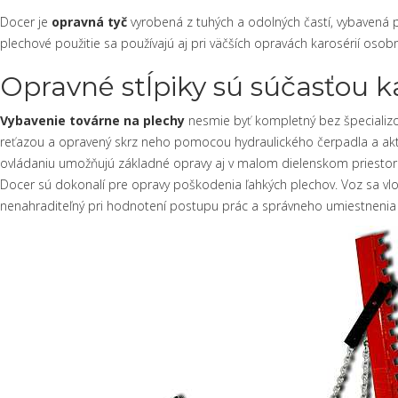
Docer je
opravná tyč
vyrobená z tuhých a odolných častí, vybavená
plechové použitie sa používajú aj pri väčších opravách karosérií os
Opravné stĺpiky sú súčasťou k
Vybavenie továrne na plechy
nesmie byť kompletný bez špecializo
reťazou a opravený skrz neho pomocou hydraulického čerpadla a ak
ovládaniu umožňujú základné opravy aj v malom dielenskom priesto
Docer sú dokonalí pre opravy poškodenia ľahkých plechov. Voz sa vlo
nenahraditeľný pri hodnotení postupu prác a správneho umiestnenia 