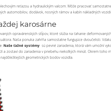
 plechovým reťazou a hydraulickým valcom. Môže pracovať samostatne
obných automobilov, dodávok, nosných rámov a kabín nákladných vozidi
aždej karosárne
vaných opravárenských stĺpov, ktoré slúžia na ťahanie deformovaných
tuátora. Naša ponuka zahŕňa samostatne fungujúce dvoučelisti. Vďa
re.
Naše ťažné systémy
sú pevné zariadenia, ktorá vám umožní vyk
ží a zostaví do zariadenia v priebehu niekoľkých minút. Okrem toho m
najdôležitejších geometrických bodov vozidla.