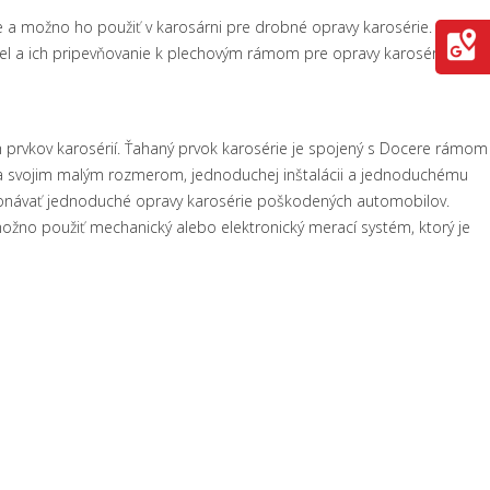
 a možno ho použiť v karosárni pre drobné opravy karosérie. Docere
el a ich pripevňovanie k plechovým rámom pre opravy karosérií.
 prvkov karosérií. Ťahaný prvok karosérie je spojený s Docere rámom
ka svojim malým rozmerom, jednoduchej inštalácii a jednoduchému
onávať jednoduché opravy karosérie poškodených automobilov.
ožno použiť mechanický alebo elektronický merací systém, ktorý je