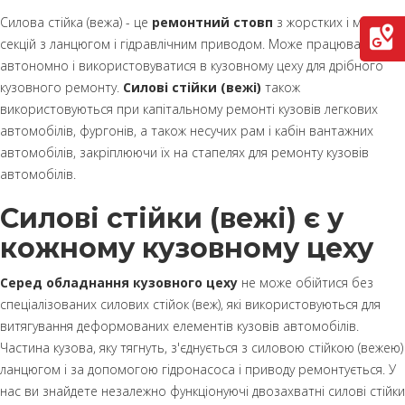
Силова стійка (вежа) - це
ремонтний стовп
з жорстких і міцних
секцій з ланцюгом і гідравлічним приводом. Може працювати
автономно і використовуватися в кузовному цеху для дрібного
кузовного ремонту.
Силові стійки (вежі)
також
використовуються при капітальному ремонті кузовів легкових
автомобілів, фургонів, а також несучих рам і кабін вантажних
автомобілів, закріплюючи їх на стапелях для ремонту кузовів
автомобілів.
Силові стійки (вежі) є у
кожному кузовному цеху
Серед обладнання кузовного цеху
не може обійтися без
спеціалізованих силових стійок (веж), які використовуються для
витягування деформованих елементів кузовів автомобілів.
Частина кузова, яку тягнуть, з'єднується з силовою стійкою (вежею)
ланцюгом і за допомогою гідронасоса і приводу ремонтується. У
нас ви знайдете незалежно функціонуючі двозахватні силові стійки