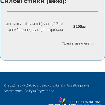
Силові стійки (вежі):
двозахватні, ламані (насос, 12-ти
3200зл
тонний привід), ланцюг з крюком
*Ціни вказані нетто
© 2022 Tapka Zakład ślusarsko-tokarski. Wszelkie prawa
zastrzeżone l Polityka Prywatności